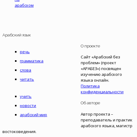
арабском
Арабский язык
О проекте
речь
Сайт «Арабский без
грамматика
проблем» (проект
«АРАБЕЗ») посвящен
слова
изучению арабского
читать
языка онлайн.
Политика
конфиденциальности
учить
Об авторе
новости
Автор проекта –
арабский мир
преподаватель и практик
арабского языка, магистр
востоковедения.