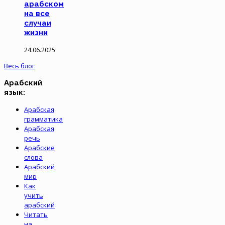
арабском
на все
случаи
жизни
24.06.2025
Весь блог
Арабский
язык:
Арабская
грамматика
Арабская
речь
Арабские
слова
Арабский
мир
Как
учить
арабский
Читать
на