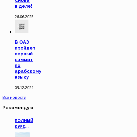
Снова
в деле!
26.06.2025
В ОАЭ
пройдет
первый
саммит
по
арабскому
языку
09.12.2021
Все новости
Рекомендую
ПОЛНЫЙ
КУРС
АРАБСКОГО