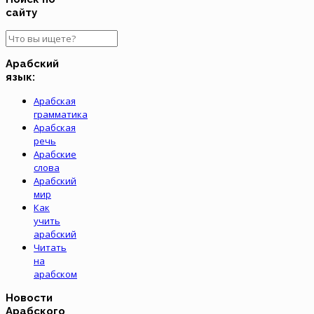
сайту
Арабский
язык:
Арабская
грамматика
Арабская
речь
Арабские
слова
Арабский
мир
Как
учить
арабский
Читать
на
арабском
Новости
Арабского