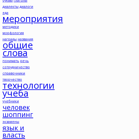
буквы
глаголы
диалекты
диалоги
еда
мероприятия
методики
морфология
награды
названия
общие
слова
понимать
речь
сотрудничество
справочники
творчество
технологии
учеба
учебники
человек
шоппинг
экзамены
язык и
власть