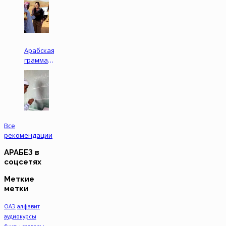
ЯЗЫКА
ДЛЯ
ОБЩЕНИЯ
Арабская
грамматика
для
начинающих
Все
рекомендации
АРАБЕЗ в
соцсетях
Меткие
метки
ОАЭ
алфавит
аудиокурсы