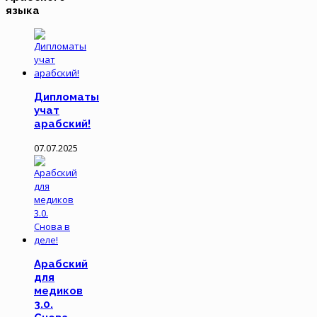
языка
Дипломаты
учат
арабский!
07.07.2025
Арабский
для
медиков
3.0.